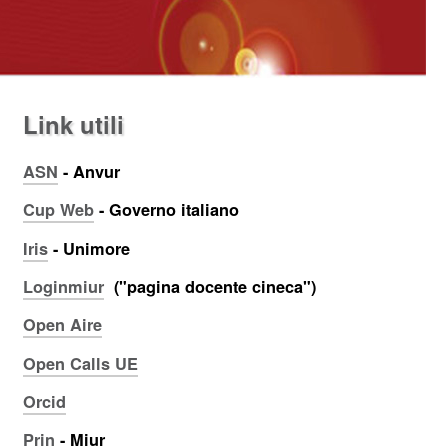
Link utili
ASN
- Anvur
Cup Web
- Governo italiano
Iris
- Unimore
Loginmiur
("pagina docente cineca")
Open Aire
Open Calls UE
Orcid
Prin
- Miur