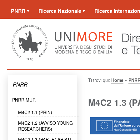
PNRR
Ricerca Nazionale
Ricerca Internazion
Ti trovi qui:
Home
»
PNR
PNRR
M4C2 1.3 (
PNRR MUR
M4C2 1.1 (PRIN)
M4C2 1.2 (AVVISO YOUNG
RESEARCHERS)
M4C2 1.3 (PARTENARIATI