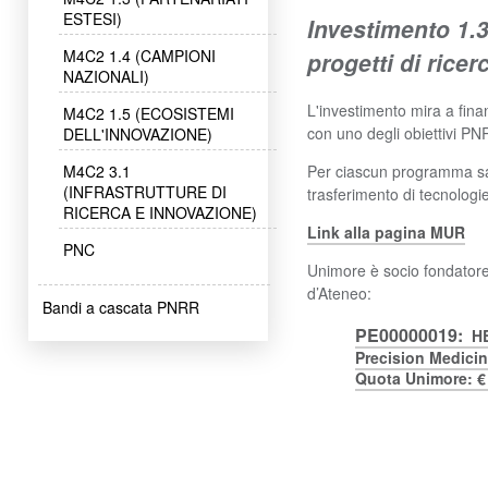
ESTESI)
Investimento 1.3
M4C2 1.4 (CAMPIONI
progetti di ricer
NAZIONALI)
L'investimento mira a finan
M4C2 1.5 (ECOSISTEMI
con uno degli obiettivi PN
DELL'INNOVAZIONE)
Per ciascun programma saran
M4C2 3.1
(INFRASTRUTTURE DI
trasferimento di tecnologi
RICERCA E INNOVAZIONE)
Link alla pagina MUR
PNC
Unimore è socio fondatore
d’Ateneo:
Bandi a cascata PNRR
PE00000019:
HE
Precision Medici
Quota Unimore: €