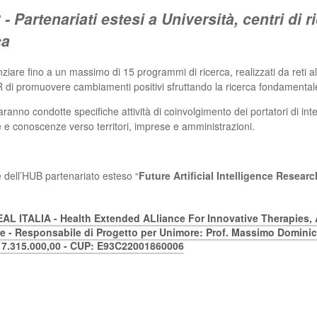
 - Partenariati estesi a Università, centri di
ca
ziare fino a un massimo di 15 programmi di ricerca, realizzati da reti alla
R di promuovere cambiamenti positivi sfruttando la ricerca fondamental
no condotte specifiche attività di coinvolgimento dei portatori di interes
e e conoscenze verso territori, imprese e amministrazioni.
 dell’HUB partenariato esteso “
Future Artificial Intelligence Researc
AL ITALIA - Health Extended ALliance For Innovative Therapies,
ne
- Responsabile di Progetto per Unimore: Prof. Massimo Dominici
 7.315.000,00 - CUP: E93C22001860006