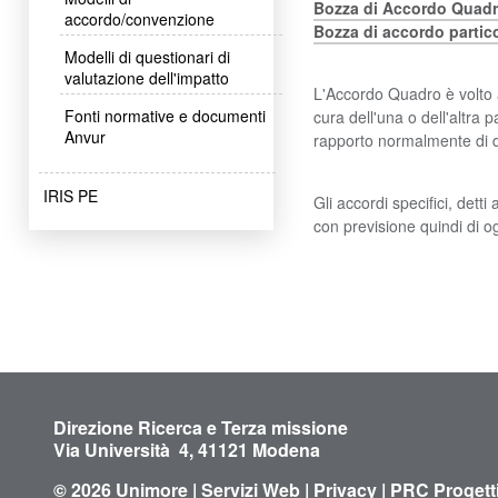
Bozza di Accordo Quad
accordo/convenzione
Bozza di accordo partico
Modelli di questionari di
valutazione dell'impatto
L'Accordo Quadro è volto a
Fonti normative e documenti
cura dell'una o dell'altra
Anvur
rapporto normalmente di d
IRIS PE
Gli accordi specifici, dett
con previsione quindi di o
Direzione Ricerca e Terza missione
Via Università 4, 41121 Modena
© 2026
Unimore
|
Servizi Web
|
Privacy
|
PRC Progetti