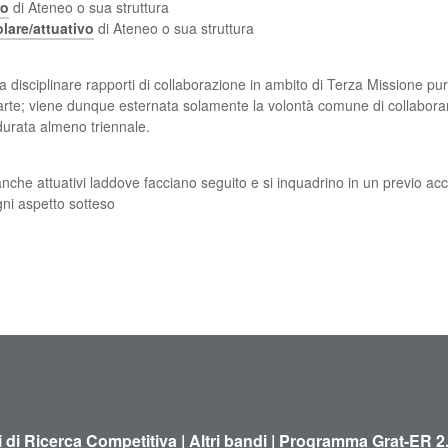
ro
di Ateneo o sua struttura
lare/attuativo
di Ateneo o sua struttura
 disciplinare rapporti di collaborazione in ambito di Terza Missione pur 
 parte; viene dunque esternata solamente la volontà comune di collaborare
urata almeno triennale.
i anche attuativi laddove facciano seguito e si inquadrino in un previo acc
gni aspetto sotteso
 di Ricerca Competitiva
|
Altri bandi
|
Programma Grat-ER 2